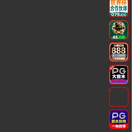
.
.
.
.
.
.